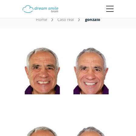
gonzalo
Home
Caso real
gonzalo